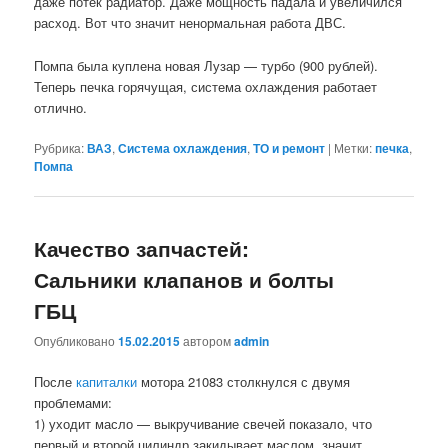
даже потек радиатор. Даже мощность падала и увеличился
расход. Вот что значит ненормальная работа ДВС.
Помпа была куплена новая Лузар — турбо (900 рублей).
Теперь печка горячущая, система охлаждения работает
отлично.
Рубрика:
ВАЗ
,
Система охлаждения
,
ТО и ремонт
|
Метки:
печка
,
Помпа
Качество запчастей:
Сальники клапанов и болты
ГБЦ
Опубликовано
15.02.2015
автором
admin
После
капиталки
мотора 21083 столкнулся с двумя
проблемами:
1) уходит масло — выкручивание свечей показало, что
первый и второй цилиндр закидывает маслом, значит