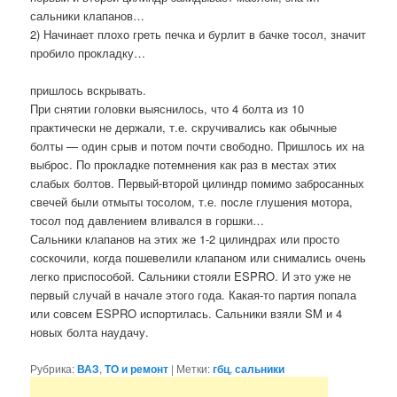
сальники клапанов…
2) Начинает плохо греть печка и бурлит в бачке тосол, значит
пробило прокладку…
пришлось вскрывать.
При снятии головки выяснилось, что 4 болта из 10
практически не держали, т.е. скручивались как обычные
болты — один срыв и потом почти свободно. Пришлось их на
выброс. По прокладке потемнения как раз в местах этих
слабых болтов. Первый-второй цилиндр помимо забросанных
свечей были отмыты тосолом, т.е. после глушения мотора,
тосол под давлением вливался в горшки…
Сальники клапанов на этих же 1-2 цилиндрах или просто
соскочили, когда пошевелили клапаном или снимались очень
легко приспособой. Сальники стояли ESPRO. И это уже не
первый случай в начале этого года. Какая-то партия попала
или совсем ESPRO испортилась. Сальники взяли SM и 4
новых болта наудачу.
Рубрика:
ВАЗ
,
ТО и ремонт
|
Метки:
гбц
,
сальники