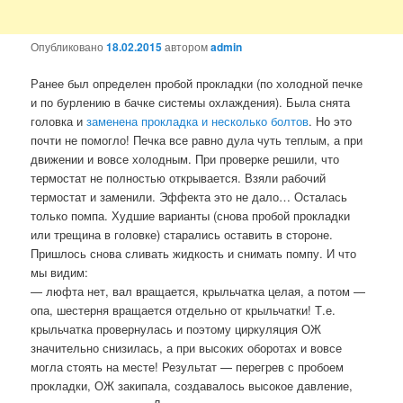
Опубликовано
18.02.2015
автором
admin
Ранее был определен пробой прокладки (по холодной печке
и по бурлению в бачке системы охлаждения). Была снята
головка и
заменена прокладка и несколько болтов
. Но это
почти не помогло! Печка все равно дула чуть теплым, а при
движении и вовсе холодным. При проверке решили, что
термостат не полностью открывается. Взяли рабочий
термостат и заменили. Эффекта это не дало… Осталась
только помпа. Худшие варианты (снова пробой прокладки
или трещина в головке) старались оставить в стороне.
Пришлось снова сливать жидкость и снимать помпу. И что
мы видим:
— люфта нет, вал вращается, крыльчатка целая, а потом —
опа, шестерня вращается отдельно от крыльчатки! Т.е.
крыльчатка провернулась и поэтому циркуляция ОЖ
значительно снизилась, а при высоких оборотах и вовсе
могла стоять на месте! Результат — перегрев с пробоем
прокладки, ОЖ закипала, создавалось высокое давление,