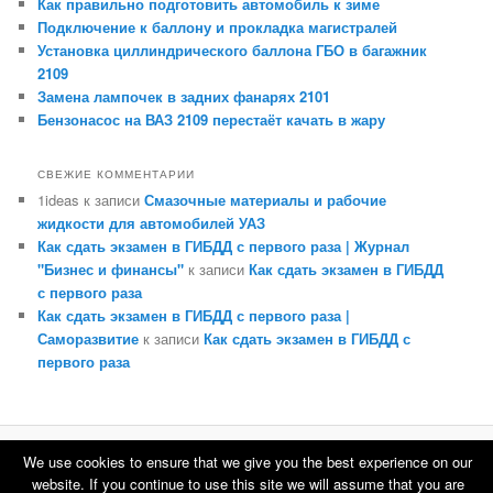
Как правильно подготовить автомобиль к зиме
Подключение к баллону и прокладка магистралей
Установка циллиндрического баллона ГБО в багажник
2109
Замена лампочек в задних фанарях 2101
Бензонасос на ВАЗ 2109 перестаёт качать в жару
СВЕЖИЕ КОММЕНТАРИИ
1ideas
к записи
Смазочные материалы и рабочие
жидкости для автомобилей УАЗ
Как сдать экзамен в ГИБДД с первого раза | Журнал
"Бизнес и финансы"
к записи
Как сдать экзамен в ГИБДД
с первого раза
Как сдать экзамен в ГИБДД с первого раза |
Саморазвитие
к записи
Как сдать экзамен в ГИБДД с
первого раза
We use cookies to ensure that we give you the best experience on our
Сайт работает на WordPress
website. If you continue to use this site we will assume that you are