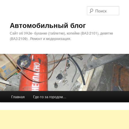
Поис
Автомобильный блог
Сайт об УАЗе- буханке (таблетке), копейке (ВАЗ 2101), девятке
(ВАЗ 2109) . Ремонт и модернизация.
Главное меню
Главная
Где-то за городом…
Перейти к основному содержимому
Перейти к дополнительному содержимому